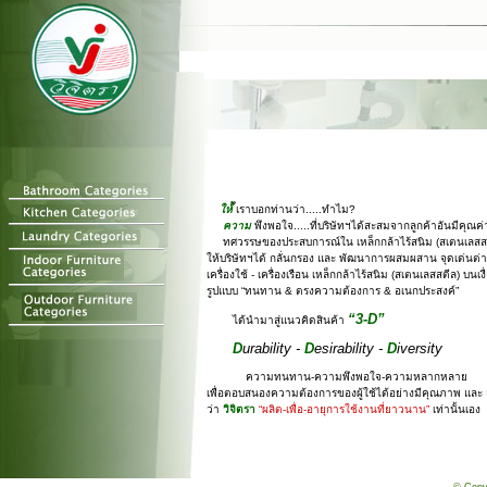
ให้้
้เราบอกท่านว่า.....ทำไม?
ความ
พึงพอใจ.....ที่บริษัทฯได้สะสมจากลูกค้าอันมีคุณค่า
ทศวรรษของประสบการณ์ใน เหล็กกล้าไร้สนิม (สเตนเลสส
ให้บริษัทฯได้ กลั่นกรอง และ พัฒนาการผสมผสาน จุดเด่นต่
เครื่องใช้ - เครื่องเรือน เหล็กกล้าไร้สนิม (สเตนเลสสตีล) บนเง
รูปแบบ “ทนทาน & ตรงความต้องการ & อเนกประสงค์”
“3-D”
ได้นำมาสู่แนวคิดสินค้า
D
urability -
D
esirability -
D
iversity
ความทนทาน-ความพึงพอใจ-ความหลากหลาย
เพื่อตอบสนองความต้องการของผู้ใช้ได้อย่างมีคุณภาพ และ
ว่า
วิจิตรา
“ผลิต-เพื่อ-อายุการใช้งานที่ยาวนาน”
เท่านั้นเอง