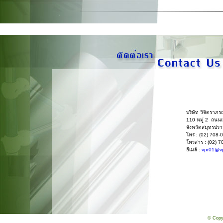
บริษัท วิจิตราภรณ
110 หมู่ 2 ถนน
จังหวัดสมุทรปร
โทร : (02) 708
โทรสาร : (02) 
อีเมล์ :
vpr01@v
© Copy